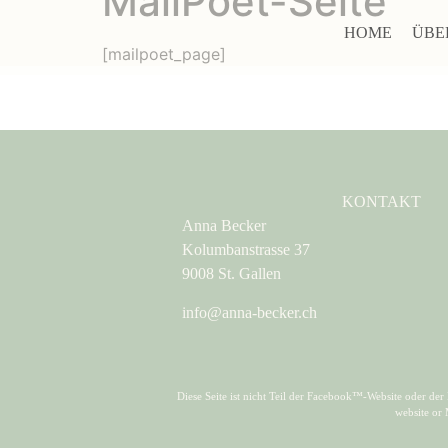
MailPoet-Seite
HOME
ÜBE
[mailpoet_page]
KONTAKT
Anna Becker
Kolumbanstrasse 37
9008 St. Gallen
info@anna-becker.ch
Diese Seite ist nicht Teil der Facebook™-Website oder d
website or