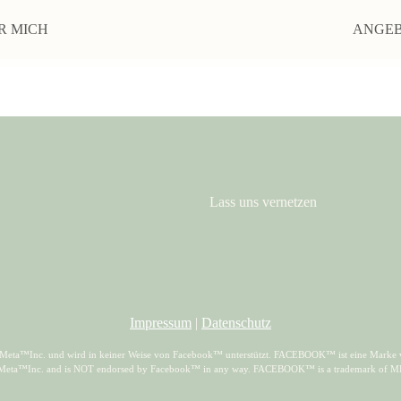
R MICH
ANGE
Lass uns vernetzen
Impressum
|
Datenschutz
er Meta™Inc. und wird in keiner Weise von Facebook™ unterstützt. FACEBOOK™ ist eine Marke 
 Meta™Inc. and is NOT endorsed by Facebook™ in any way. FACEBOOK™ is a trademark of 