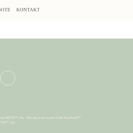
BOTE
KONTAKT
von META™, Inc. This site is not a part of the Facebook™
META™, Inc.