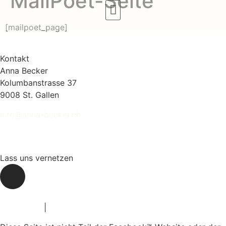
MailPoet-Seite
[mailpoet_page]
Kontakt
Anna Becker
Kolumbanstrasse 37
9008 St. Gallen
info@anna-becker.ch
Lass uns vernetzen
Impressum
|
Datenschutz